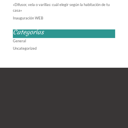
«Difusor, vela o varillas: cuál elegir según la habitación de tu
casa»
Inauguración WEB
Categorías
General
Uncategorized