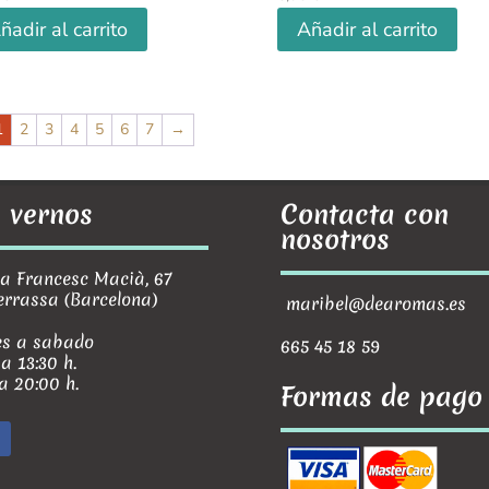
ñadir al carrito
Añadir al carrito
1
2
3
4
5
6
7
→
 vernos
Contacta con
nosotros
Francesc Macià, 67
errassa (Barcelona)
maribel@dearomas.es
s a sabado
665 45 18 59
 a 13:30 h.
 a 20:00 h.
Formas de pago