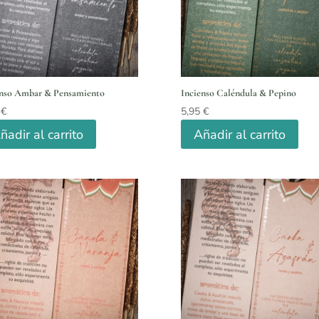
enso Ambar & Pensamiento
Incienso Caléndula & Pepino
5
€
5,95
€
ñadir al carrito
Añadir al carrito