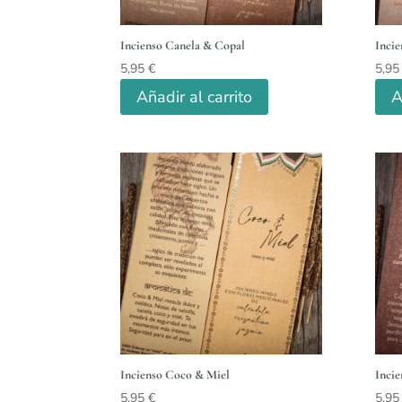
Incienso Canela & Copal
Incie
5,95
€
5,9
Añadir al carrito
A
Incienso Coco & Miel
Incie
5,95
€
5,9