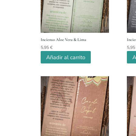
Incienso Aloe Vera & Lima
Inci
5,95
€
5,9
Añadir al carrito
A