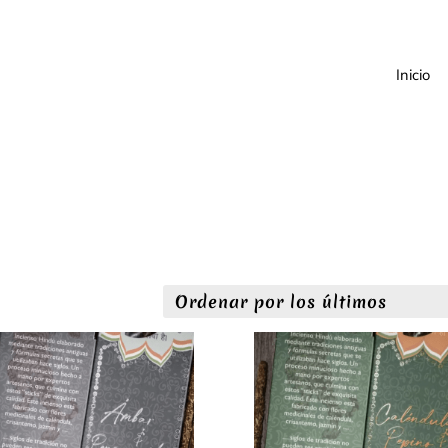
Inicio
denado
imos