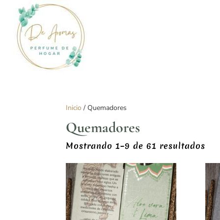
Inicio
/ Quemadores
Quemadores
Or
Mostrando 1–9 de 61 resultados
por
los
últ