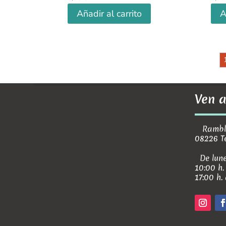
Añadir al carrito
A
Ven a
Rambla 
08226 T
De lune
10:00 h.
17:00 h.