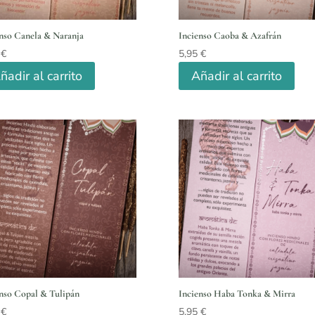
nso Canela & Naranja
Incienso Caoba & Azafrán
5
€
5,95
€
ñadir al carrito
Añadir al carrito
nso Copal & Tulipán
Incienso Haba Tonka & Mirra
5
€
5,95
€