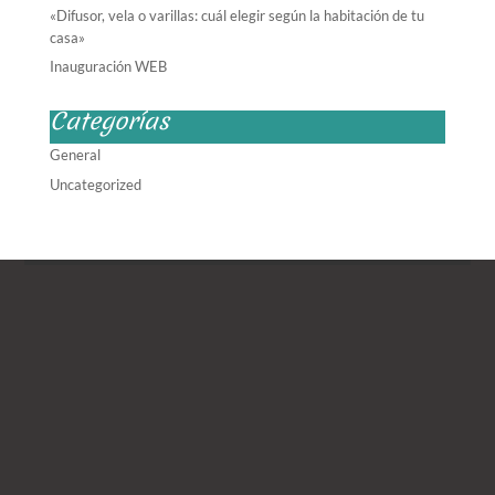
«Difusor, vela o varillas: cuál elegir según la habitación de tu
casa»
Inauguración WEB
Categorías
General
Uncategorized