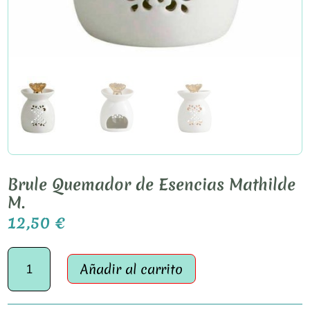
Brule Quemador de Esencias Mathilde
M.
12,50
€
Brule
Añadir al carrito
Quemador
de
Esencias