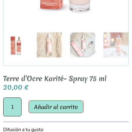
Terre d’Ocre Karité- Spray 75 ml
20,00
€
Terre
Añadir al carrito
d'Ocre
Karité-
Spray
75
Difusión a tu gusto