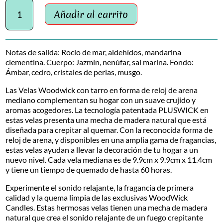
Tempest
-
Añadir al carrito
Hourglass
Mediana
275
Notas de salida: Rocío de mar, aldehídos, mandarina
g.
clementina. Cuerpo: Jazmín, nenúfar, sal marina. Fondo:
WoodWick
Ámbar, cedro, cristales de perlas, musgo.
cantidad
Las Velas Woodwick con tarro en forma de reloj de arena
mediano complementan su hogar con un suave crujido y
aromas acogedores. La tecnología patentada PLUSWICK en
estas velas presenta una mecha de madera natural que está
diseñada para crepitar al quemar. Con la reconocida forma de
reloj de arena, y disponibles en una amplia gama de fragancias,
estas velas ayudan a llevar la decoración de tu hogar a un
nuevo nivel. Cada vela mediana es de 9.9cm x 9.9cm x 11.4cm
y tiene un tiempo de quemado de hasta 60 horas.
Experimente el sonido relajante, la fragancia de primera
calidad y la quema limpia de las exclusivas WoodWick
Candles. Estas hermosas velas tienen una mecha de madera
natural que crea el sonido relajante de un fuego crepitante