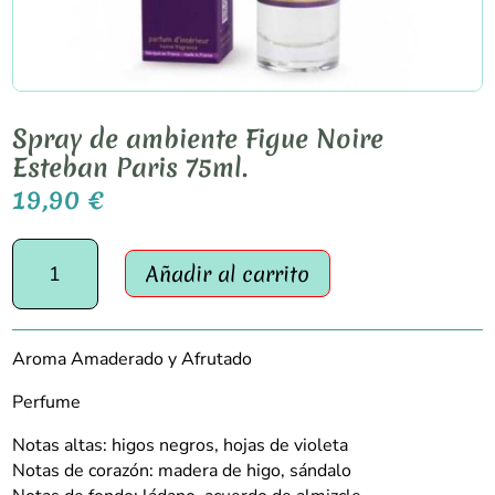
Spray de ambiente Figue Noire
Esteban Paris 75ml.
19,90
€
Spray
Añadir al carrito
de
ambiente
Figue
Noire
Aroma Amaderado y Afrutado
Esteban
Paris
Perfume
75ml.
Notas altas: higos negros, hojas de violeta
cantidad
Notas de corazón: madera de higo, sándalo