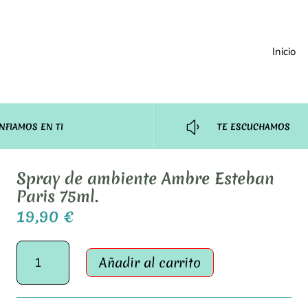
Inicio
y
NFIAMOS EN TI
TE ESCUCHAMOS
Spray de ambiente Ambre Esteban
Paris 75ml.
19,90
€
Spray
Añadir al carrito
de
ambiente
Ambre