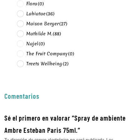
Flora
(0)
Labiatae
(36)
Maison Berger
(27)
Mathilde M.
(88)
Najel
(0)
The Fruit Company
(0)
Treets Wellbeing
(2)
Comentarios
Sé el primero en valorar “Spray de ambiente
Ambre Esteban Paris 75ml.”
Tu dirección de correo electrónico no será publicada.
Los