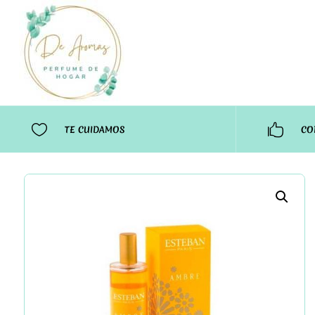


TE CUIDAMOS
CO