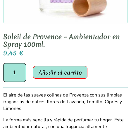
Soleil de Provence – Ambientador en
Spray 100ml.
9,45
€
Soleil
Añadir al carrito
de
Provence
-
Ambientador
El aire de las suaves colinas de Provenza con sus limpias
en
fragancias de dulces flores de Lavanda, Tomillo, Ciprés y
Spray
Limones.
100ml.
cantidad
La forma más sencilla y rápida de perfumar tu hogar. Este
ambientador natural, con una fragancia altamente