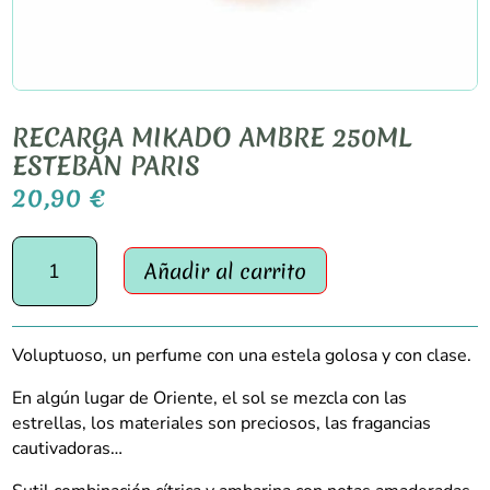
RECARGA MIKADO AMBRE 250ML
ESTEBAN PARIS
20,90
€
RECARGA
Añadir al carrito
MIKADO
AMBRE
250ML
ESTEBAN
Voluptuoso, un perfume con una estela golosa y con clase.
PARIS
cantidad
En algún lugar de Oriente, el sol se mezcla con las
estrellas, los materiales son preciosos, las fragancias
cautivadoras…