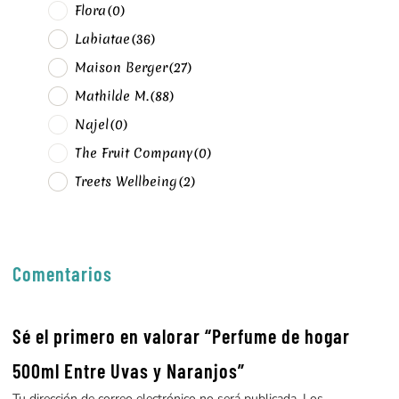
Flora
(0)
Labiatae
(36)
Maison Berger
(27)
Mathilde M.
(88)
Najel
(0)
The Fruit Company
(0)
Treets Wellbeing
(2)
Comentarios
Sé el primero en valorar “Perfume de hogar
500ml Entre Uvas y Naranjos”
Tu dirección de correo electrónico no será publicada.
Los