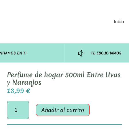
Inicio
y
NFIAMOS EN TI
TE ESCUCHAMOS
Perfume de hogar 500ml Entre Uvas
y Naranjos
13,99
€
Perfume
Añadir al carrito
de
hogar
500ml