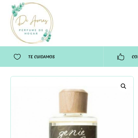


TE CUIDAMOS
CO