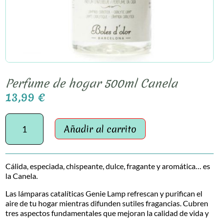
Perfume de hogar 500ml Canela
13,99
€
Perfume
de
Añadir al carrito
hogar
500ml
Canela
Cálida, especiada, chispeante, dulce, fragante y aromática… es
cantidad
la Canela.
Las lámparas catalíticas Genie Lamp refrescan y purifican el
aire de tu hogar mientras difunden sutiles fragancias. Cubren
tres aspectos fundamentales que mejoran la calidad de vida y