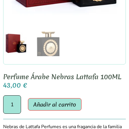
Perfume Árabe Nebras Lattafa 100ML
43,00
€
Perfume
Añadir al carrito
Árabe
Nebras
Lattafa
100ML
Nebras de Lattafa Perfumes es una fragancia de la familia