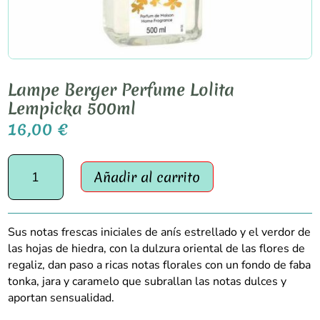
Lampe Berger Perfume Lolita
Lempicka 500ml
16,00
€
Lampe
Añadir al carrito
Berger
Perfume
Lolita
Lempicka
Sus notas frescas iniciales de anís estrellado y el verdor de
500ml
las hojas de hiedra, con la dulzura oriental de las flores de
cantidad
regaliz, dan paso a ricas notas florales con un fondo de faba
tonka, jara y caramelo que subrallan las notas dulces y
aportan sensualidad.