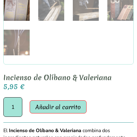
Incienso de Olíbano & Valeriana
5,95
€
Incienso
Añadir al carrito
de
Olíbano
&
Valeriana
El
Incienso de Olíbano & Valeriana
combina dos
cantidad