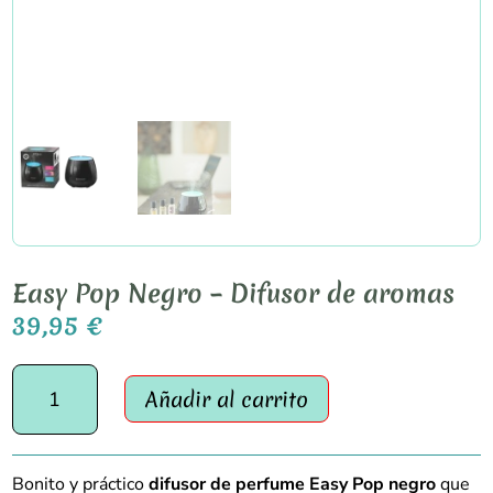
Easy Pop Negro – Difusor de aromas
39,95
€
Easy
Añadir al carrito
Pop
Negro
–
Difusor
Bonito y práctico
difusor de perfume Easy Pop negro
que