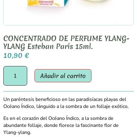
CONCENTRADO DE PERFUME YLANG-
YLANG Esteban París 15ml.
10,90
€
CONCENTRADO
Añadir al carrito
DE
PERFUME
YLANG-
YLANG
Un paréntesis beneficioso en las paradisíacas playas del
Esteban
Océano Índico, lánguido a la sombra de un follaje exótico.
París
15ml.
Es en el corazón del Océano Índico, a la sombra de
cantidad
abundante follaje, donde florece la fascinante flor de
Ylang-ylang.