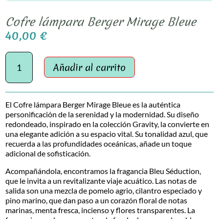
Cofre lámpara Berger Mirage Bleue
40,00
€
Cofre
lámpara
Añadir al carrito
Berger
Mirage
Bleue
El Cofre lámpara Berger Mirage Bleue es la auténtica
cantidad
personificación de la serenidad y la modernidad. Su diseño
redondeado, inspirado en la colección Gravity, la convierte en
una elegante adición a su espacio vital. Su tonalidad azul, que
recuerda a las profundidades oceánicas, añade un toque
adicional de sofisticación.
Acompañándola, encontramos la fragancia Bleu Séduction,
que le invita a un revitalizante viaje acuático. Las notas de
salida son una mezcla de pomelo agrio, cilantro especiado y
pino marino, que dan paso a un corazón floral de notas
marinas, menta fresca, incienso y flores transparentes. La