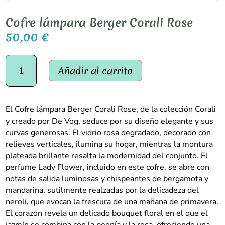
Cofre lámpara Berger Corali Rose
50,00
€
Cofre
Añadir al carrito
lámpara
Berger
Corali
Rose
El Cofre lámpara Berger Corali Rose, de la colección Corali
cantidad
y creado por De Vog, seduce por su diseño elegante y sus
curvas generosas. El vidrio rosa degradado, decorado con
relieves verticales, ilumina su hogar, mientras la montura
plateada brillante resalta la modernidad del conjunto. El
perfume Lady Flower, incluido en este cofre, se abre con
notas de salida luminosas y chispeantes de bergamota y
mandarina, sutilmente realzadas por la delicadeza del
neroli, que evocan la frescura de una mañana de primavera.
El corazón revela un delicado bouquet floral en el que el
jazmín se combina con la peonía y la rosa, ofreciendo una