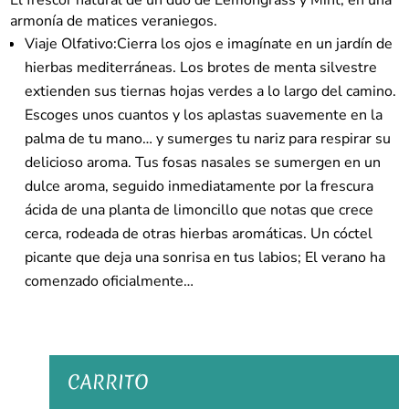
El frescor natural de un dúo de Lemongrass y Mint, en una
;
armonía de matices veraniegos.
–
Viaje Olfativo:Cierra los ojos e imagínate en un jardín de
Ambientador
hierbas mediterráneas. Los brotes de menta silvestre
Coche
extienden sus tiernas hojas verdes a lo largo del camino.
–
Escoges unos cuantos y los aplastas suavemente en la
Esteban
Parfums
palma de tu mano… y sumerges tu nariz para respirar su
cantidad
delicioso aroma. Tus fosas nasales se sumergen en un
dulce aroma, seguido inmediatamente por la frescura
ácida de una planta de limoncillo que notas que crece
cerca, rodeada de otras hierbas aromáticas. Un cóctel
picante que deja una sonrisa en tus labios; El verano ha
comenzado oficialmente…
CARRITO