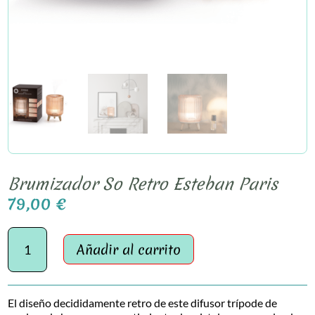
Brumizador So Retro Esteban Paris
79,00
€
Brumizador
So
Añadir al carrito
Retro
Esteban
Paris
El diseño decididamente retro de este difusor trípode de
cantidad