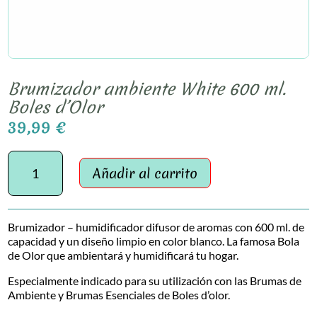
Brumizador ambiente White 600 ml.
Boles d’Olor
39,99
€
Brumizador
ambiente
Añadir al carrito
White
600
ml.
Brumizador – humidificador difusor de aromas con 600 ml. de
Boles
capacidad y un diseño limpio en color blanco. La famosa Bola
d'Olor
de Olor que ambientará y humidificará tu hogar.
cantidad
Especialmente indicado para su utilización con las Brumas de
Ambiente y Brumas Esenciales de Boles d’olor.