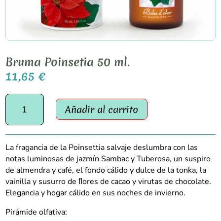
Bruma Poinsetia 50 ml.
11,65
€
Bruma
Añadir al carrito
Poinsetia
50
ml.
cantidad
La fragancia de la Poinsettia salvaje deslumbra con las
notas luminosas de jazmín Sambac y Tuberosa, un suspiro
de almendra y café, el fondo cálido y dulce de la tonka, la
vainilla y susurro de ﬂores de cacao y virutas de chocolate.
Elegancia y hogar cálido en sus noches de invierno.
Pirámide olfativa: