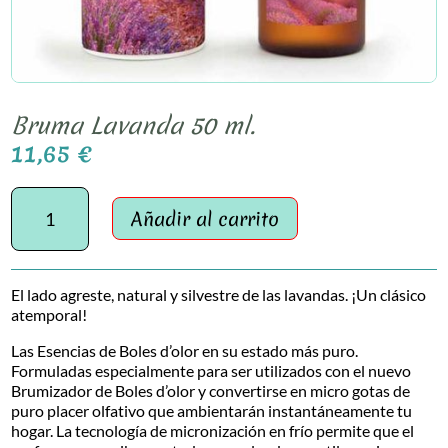
Bruma Lavanda 50 ml.
11,65
€
Bruma
Lavanda
Añadir al carrito
50
ml.
cantidad
El lado agreste, natural y silvestre de las lavandas. ¡Un clásico
atemporal!
Las Esencias de Boles d’olor en su estado más puro.
Formuladas especialmente para ser utilizados con el nuevo
Brumizador de Boles d’olor y convertirse en micro gotas de
puro placer olfativo que ambientarán instantáneamente tu
hogar. La tecnología de micronización en frío permite que el