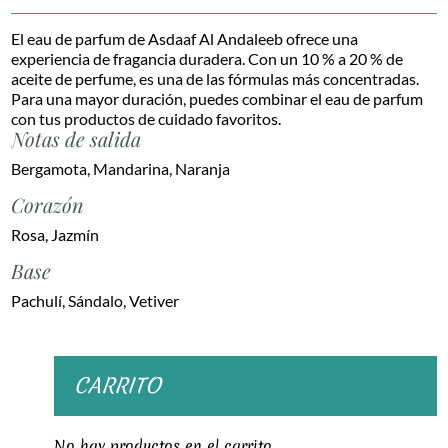
Parfum
El eau de parfum de Asdaaf Al Andaleeb ofrece una
by
experiencia de fragancia duradera. Con un 10 % a 20 % de
Lattafa
aceite de perfume, es una de las fórmulas más concentradas.
100ml
Para una mayor duración, puedes combinar el eau de parfum
Unisex
con tus productos de cuidado favoritos.
cantidad
Notas de salida
Bergamota, Mandarina, Naranja
Corazón
Rosa, Jazmín
Base
Pachulí, Sándalo, Vetiver
CARRITO
No hay productos en el carrito.