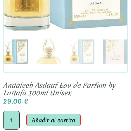
Andaleeb Asdaaf Eau de Parfum by
Lattafa 100ml Unisex
29,00
€
Andaleeb
Asdaaf
Añadir al carrito
Eau
de