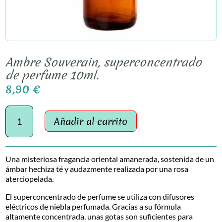
Ambre Souverain, superconcentrado
de perfume 10ml.
8,90
€
Ambre
Souverain,
Añadir al carrito
superconcentrado
de
perfume
Una misteriosa fragancia oriental amanerada, sostenida de un
10ml.
ámbar hechiza té y audazmente realizada por una rosa
cantidad
aterciopelada.
El superconcentrado de perfume se utiliza con difusores
eléctricos de niebla perfumada. Gracias a su fórmula
altamente concentrada, unas gotas son suficientes para