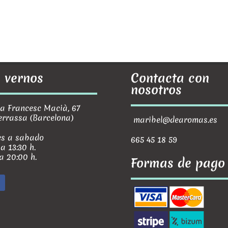
 vernos
Contacta con
nosotros
Francesc Macià, 67
errassa (Barcelona)
maribel@dearomas.es
s a sabado
665 45 18 59
 a 13:30 h.
 a 20:00 h.
Formas de pago