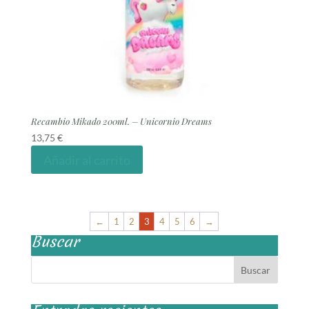
Recambio Mikado 200ml. – Unicornio Dreams
13,75
€
Añadir al carrito
←
1
2
3
4
5
6
→
Buscar