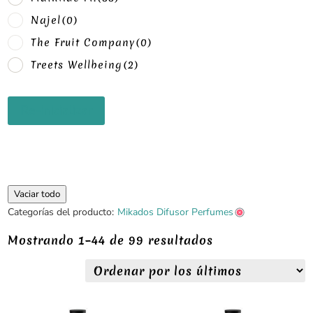
Najel
(0)
The Fruit Company
(0)
Treets Wellbeing
(2)
Re-inicializar
Vaciar todo
Categorías del producto:
Mikados Difusor Perfumes
Ordenado
Mostrando 1–44 de 99 resultados
por
los
últimos