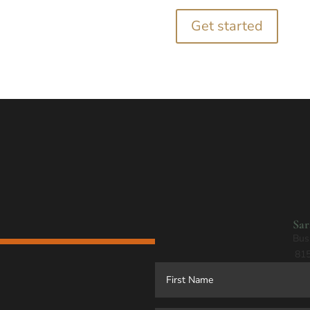
Get started
Sa
Bus
815