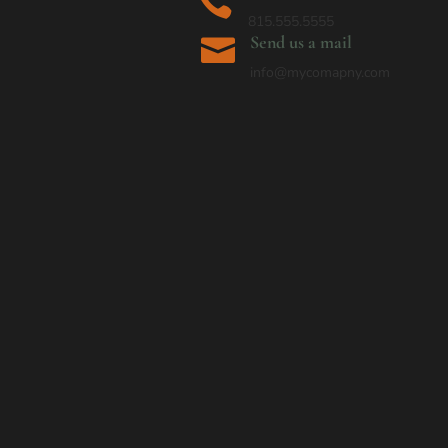

815.555.5555
Send us a mail

info@mycomapny.com