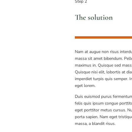
Step 2
The solution
Nam at augue non risus interdu
massa sit amet bibendum. Pel
maximus in. Quisque sed massa
Quisque nisi elit, lobortis at d
imperdiet turpis quis semper. I
eget lorem.
Duis euismod purus fermentum s
felis quis ipsum congue porttit
eget porttitor metus cursus. Nu
porta sapien. Nam eget tristique
massa, a blandit risus.