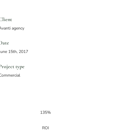
Client
Avanti agency
Date
June 15th, 2017
Project type
Commercial
135%
ROI