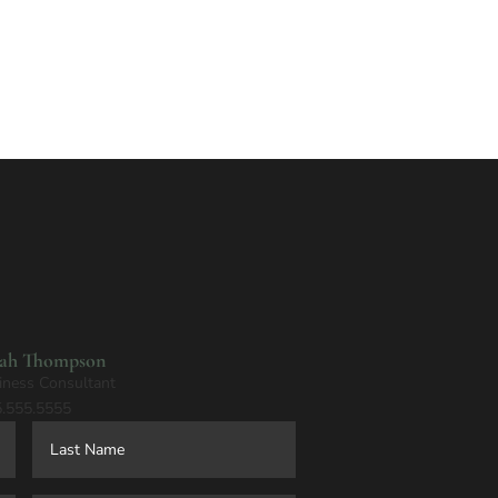
rah Thompson
iness Consultant
.555.5555