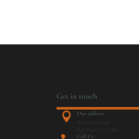
Get in touch
Our address

4953 Vine Street
San Diego, CA 92465
Call Us